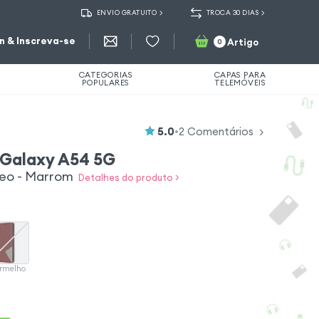
ENVIO GRATUITO
TROCA 30 DIAS
in & Inscreva-se
Artigo
0
CATEGORIAS
CAPAS PARA
POPULARES
TELEMÓVEIS
5.0
•
2
Comentários
Galaxy A54 5G
Geo - Marrom
Detalhes do produto >
rmelho