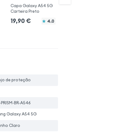
Capa Galaxy A54 5G
Capa Galaxy A54 5G
Ca
Carteira Preto
Aba Vertical Preta
Ga
19,90
€
16,90
€
4.0
5.0
1
ojo de proteção
-PRISM-BR-A546
ng Galaxy A54 5G
nho Claro