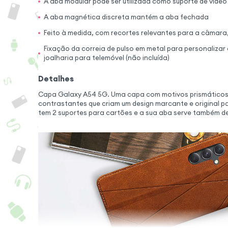
A aba modular pode ser utilizada como suporte de vídeo
A aba magnética discreta mantém a aba fechada
Feito à medida, com recortes relevantes para a câmara
Fixação da correia de pulso em metal para personaliza
joalharia para telemóvel (não incluída)
Detalhes
Capa Galaxy A54 5G. Uma capa com motivos prismáticos
contrastantes que criam um design marcante e original pa
tem 2 suportes para cartões e a sua aba serve também de