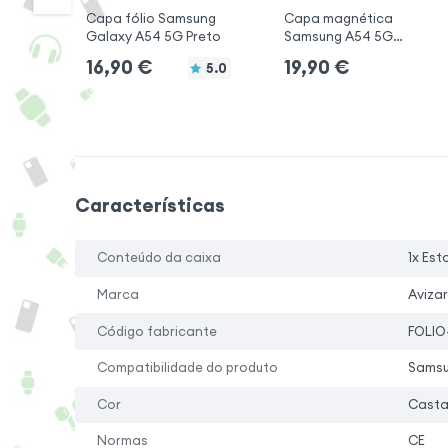
Capa fólio Samsung
Capa magnética
Galaxy A54 5G Preto
Samsung A54 5G
Preto
16,90
€
19,90
€
5.0
Características
Conteúdo da caixa
1x Est
Marca
Avizar
Código fabricante
FOLIO
Compatibilidade do produto
Samsu
Cor
Casta
Normas
CE