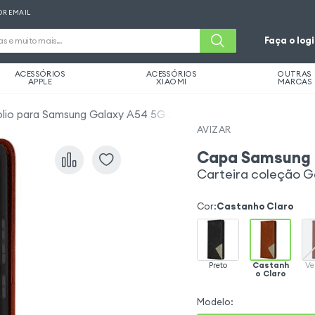
OR EMAIL
Faça o log
ACESSÓRIOS
ACESSÓRIOS
OUTRAS
APPLE
XIAOMI
MARCAS
olio para Samsung Galaxy A54 5G
AVIZAR
Capa Samsung 
Carteira coleção 
Cor
:
Castanho Claro
Preto
Castanh
Ve
o Claro
Modelo
: