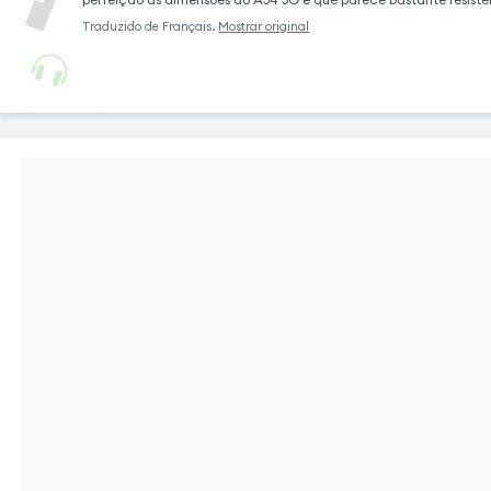
protegendo eficazmente o seu
Traduzido de
Français
.
Mostrar original
[nome_do_aparelho] de choques e riscos.
Com dois compartimentos para cartões, é
fácil organizar os seus cartões de crédito, de
identidade ou de viagem. A sua concha
flexível permite-lhe instalar o seu telemóvel
no modo paisagem e desfrutar dos seus
vídeos, filmes ou videochamadas com as
mãos livres.