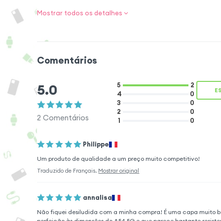
Mostrar todos os detalhes
Detalhes que 
originalidade
Comentários
Dê ao seu Smartph
esta capa de pro
5.0
5
2
Apresenta um desig
E
4
0
linhas geométrica
3
0
2
0
impressionante, d
2
Comentários
1
0
seu telemóvel. Um
diferente, conferind
Philippe
Um produto de qualidade a um preço muito competitivo!
Traduzido de
Français
.
Mostrar original
Combinação perfeita de proteção e
funcionalidade
annalisa
Este estojo fólio é fabricado em imitação de
Não fiquei desiludida com a minha compra! É uma capa muito b
pele resistente com uma aba magnética,
perfeição às dimensões do A54 5G e que parece bastante resiste