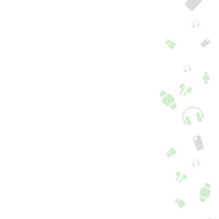
pa Folio Samsung
Capa Folio Samsung
laxy A54 5G
Galaxy A54 5G
+ 2 cores + 8 Opções
+ 2 cores + 8 Opções
6,90
€
16,90
€
5.0
5.0