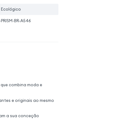
 Ecológico
-PRISM-BR-A546
 que combina moda e
antes e originais ao mesmo
tam a sua conceção
s