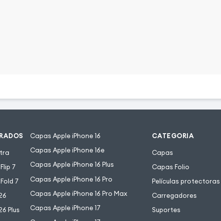
URADOS
Capas Apple iPhone 16
CATEGORIA
Capas Apple iPhone 16e
tra
Capas
Capas Apple iPhone 16 Plus
lip 7
Capas Folio
Capas Apple iPhone 16 Pro
Fold 7
Películas protectoras
Capas Apple iPhone 16 Pro Max
26
Carregadores
Capas Apple iPhone 17
6 Plus
Suportes