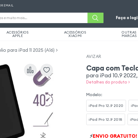
OR EMAIL
Faça o log
ACESSÓRIOS
ACESSÓRIOS
OUTRAS
APPLE
XIAOMI
MARCAS
io para iPad 11 2025 (A16)
AVIZAR
Capa com Tecl
para iPad 10.9 202
Detalhes do produto >
Modelo
:
iPad Pro 12.9 2020
iPa
iPad Pro 12.9 2018
iPad
⚡
ENVIO GRATUITO!