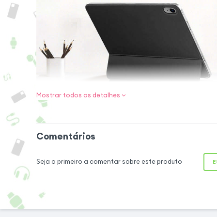
Mostrar todos os detalhes
Uma combinação 
Comentários
Escolha esta capa 
para o iPad 10.9 (20
e elegante, ofere
Seja o primeiro a comentar sobre este produto
E
permitindo-lhe tra
teclado sem fios en
ligando-se imediat
que possa começar 