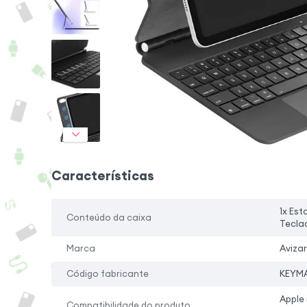
Características
1x Est
Conteúdo da caixa
Tecla
Marca
Avizar
Código fabricante
KEYMA
Apple 
Compatibilidade do produto