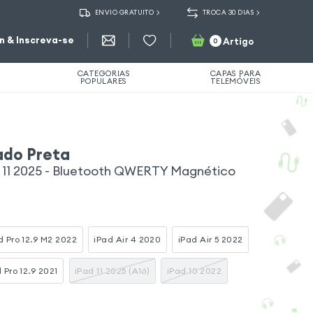
ENVIO GRATUITO
TROCA 30 DIAS
in & Inscreva-se
Artigo
0
CATEGORIAS
CAPAS PARA
POPULARES
TELEMÓVEIS
ado Preta
2, 11 2025 - Bluetooth QWERTY Magnético
d Pro 12.9 M2 2022
iPad Air 4 2020
iPad Air 5 2022
 Pro 12.9 2021
iPad 11 2025 (A16)
iPad 10 2022