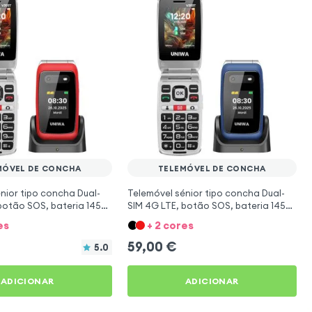
MÓVEL DE CONCHA
TELEMÓVEL DE CONCHA
nior tipo concha Dual-
Telemóvel sénior tipo concha Dual-
botão SOS, bateria 1450
SIM 4G LTE, botão SOS, bateria 1450
lho
mAh - Azul
es
+ 2 cores
59,00
€
5.0
ADICIONAR
ADICIONAR