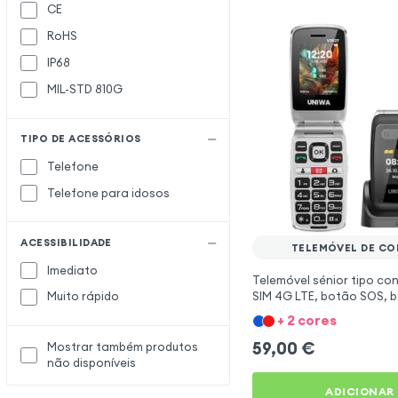
CE
RoHS
IP68
MIL-STD 810G
TIPO DE ACESSÓRIOS
Telefone
Telefone para idosos
ACESSIBILIDADE
TELEMÓVEL DE C
Imediato
Telemóvel sénior tipo co
SIM 4G LTE, botão SOS, b
Muito rápido
mAh - Preto
+ 2 cores
59,00
€
Mostrar também produtos
não disponíveis
ADICIONAR