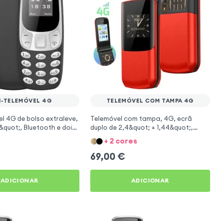
I-TELEMÓVEL 4G
TELEMÓVEL COM TAMPA 4G
el 4G de bolso extraleve,
Telemóvel com tampa, 4G, ecrã
&quot;, Bluetooth e dois
duplo de 2,4&quot; + 1,44&quot;,
- Preto
teclado, dual SIM e luz LED - Vermelho
+ 2 cores
69,00
€
ADICIONAR
ADICIONAR