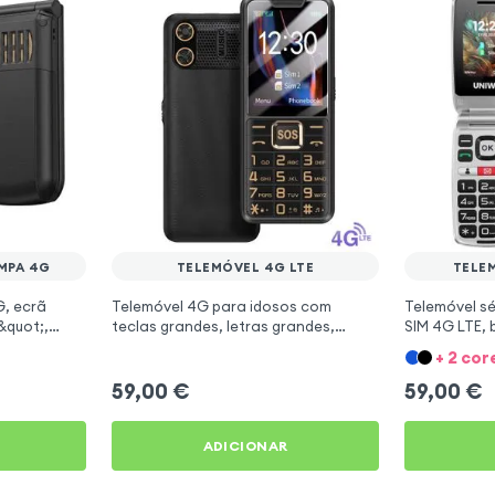
MPA 4G
TELEMÓVEL 4G LTE
TELE
, ecrã
Telemóvel 4G para idosos com
Telemóvel sé
&quot;,
teclas grandes, letras grandes,
SIM 4G LTE, 
D - Preto
botão SOS e luz LED, dual SIM - Preto
mAh - Verme
+ 2 cor
59,00
€
59,00
€
ADICIONAR