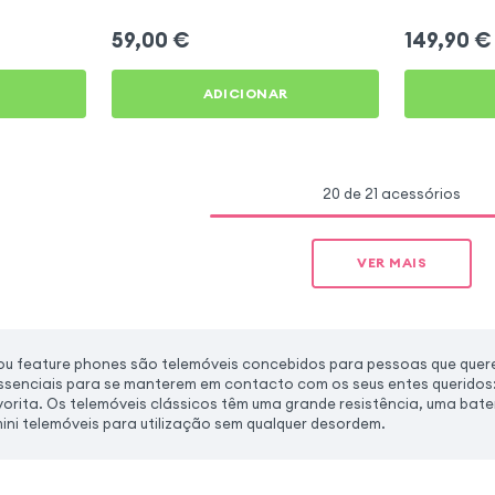
59,00
€
149,90
€
ADICIONAR
20 de 21 acessórios
VER MAIS
ou feature phones são telemóveis concebidos para pessoas que querem
essenciais para se manterem em contacto com os seus entes queridos:
orita. Os telemóveis clássicos têm uma grande resistência, uma bater
ini telemóveis para utilização sem qualquer desordem.