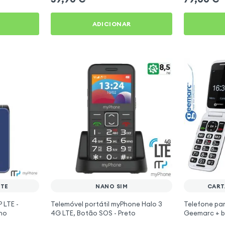
ADICIONAR
LTE
NANO SIM
CART
 LTE -
Telemóvel portátil myPhone Halo 3
Telefone par
nho
4G LTE, Botão SOS - Preto
Geemarc + b
com aparelho