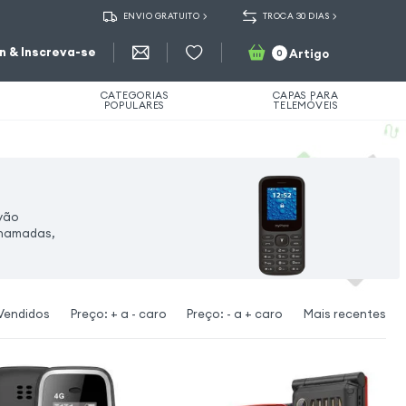
ENVIO GRATUITO
TROCA 30 DIAS
in & Inscreva-se
Artigo
0
CATEGORIAS
CAPAS PARA
POPULARES
TELEMÓVEIS
 vão
 chamadas,
Vendidos
Preço: + a - caro
Preço: - a + caro
Mais recentes