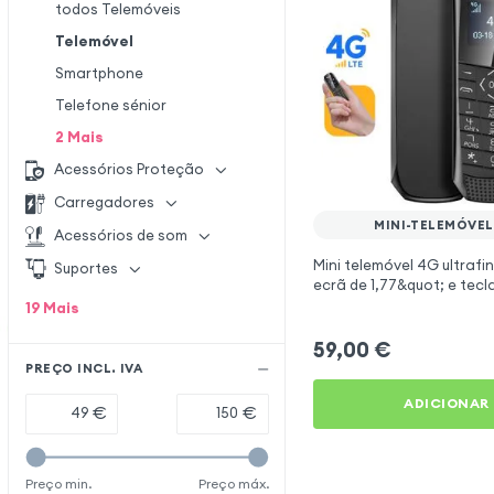
todos Telemóveis
Telemóvel
Smartphone
Telefone sénior
2
Mais
Acessórios Proteção
Carregadores
MINI-TELEMÓVEL
Acessórios de som
Mini telemóvel 4G ultraf
Suportes
ecrã de 1,77&quot; e tec
único cartão SIM - Preto
19
Mais
59,00
€
PREÇO INCL. IVA
ADICIONAR
€
€
Preço min.
Preço máx.