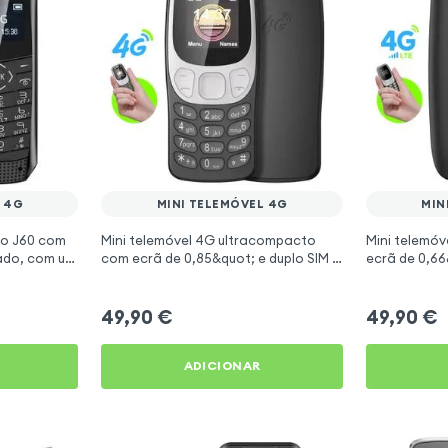
 4G
MINI TELEMÓVEL 4G
MIN
ino J60 com
Mini telemóvel 4G ultracompacto
Mini telemóv
lado, com um
com ecrã de 0,85&quot; e duplo SIM -
ecrã de 0,66
Preto
cartões SIM 
49,90
€
49,90
€
ADICIONAR