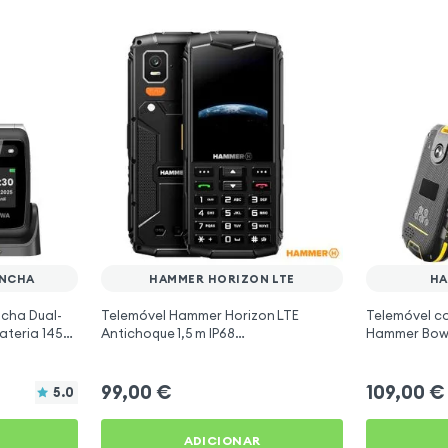
ONCHA
HAMMER HORIZON LTE
HA
ncha Dual-
Telemóvel Hammer Horizon LTE
Telemóvel c
ateria 1450
Antichoque 1,5 m IP68
Hammer Bow 
Bateria 3000 mAh
99,00
€
109,00
€
5.0
ADICIONAR