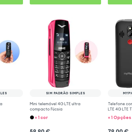
PLES
SIM PADRÃO SIMPLES
MYPH
ra
Mini telemóvel 4G LTE ultra
Telefone co
compacto Fúcsia
LTE 4G LTE 
+ 1 cor
+ 1 Opções
59,90
€
79,00
€