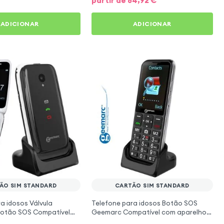
partir de
84,92
€
ADICIONAR
ADICIONAR
ÃO SIM STANDARD
CARTÃO SIM STANDARD
a idosos Válvula
Telefone para idosos Botão SOS
otão SOS Compatível
Geemarc Compatível com aparelhos
s auditivos Preto
auditivos Preto