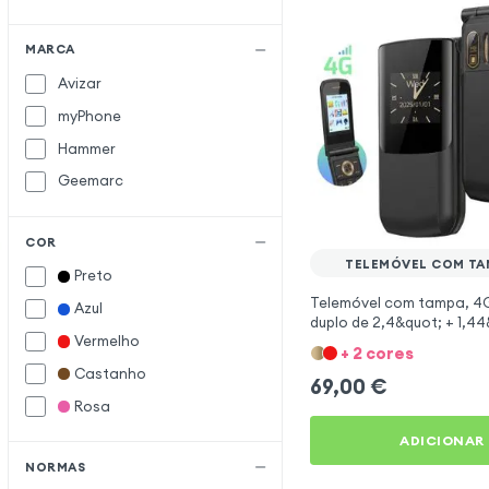
MARCA
Avizar
myPhone
Hammer
Geemarc
COR
TELEMÓVEL COM TA
Preto
Telemóvel com tampa, 4G
Azul
duplo de 2,4&quot; + 1,44
Vermelho
teclado, dual SIM e luz LE
+ 2 cores
Castanho
69,00
€
Rosa
ADICIONAR
NORMAS