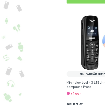
SIM PADRÃO SIM
Mini telemóvel 4G LTE ult
compacto Preto
+ 1 cor
59,90
€